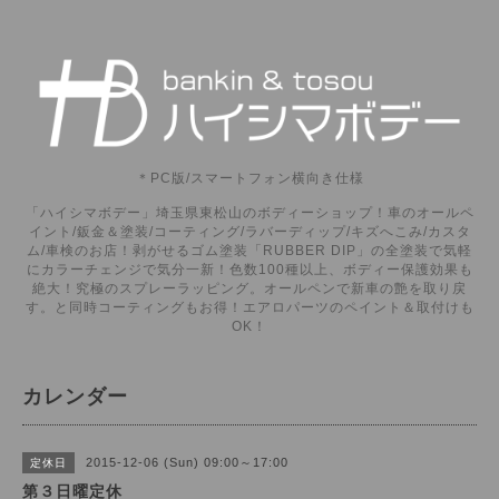
＊PC版/スマートフォン横向き仕様
「ハイシマボデー」埼玉県東松山のボディーショップ！車のオールペ
イント/鈑金＆塗装/コーティング/ラバーディップ/キズへこみ/カスタ
ム/車検のお店！剥がせるゴム塗装「RUBBER DIP」の全塗装で気軽
にカラーチェンジで気分一新！色数100種以上、ボディー保護効果も
絶大！究極のスプレーラッピング。オールペンで新車の艶を取り戻
す。と同時コーティングもお得！エアロパーツのペイント＆取付けも
OK！
カレンダー
2015-12-06 (Sun) 09:00～17:00
定休日
第３日曜定休