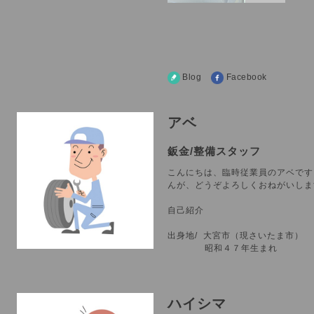
Blog
Facebook
アベ
鈑金/整備スタッフ
こんにちは、臨時従業員のアベです
んが、どうぞよろしくおねがいしま
自己紹介
出身地/ 大宮市（現さいたま
昭和４７年生まれ
ハイシマ