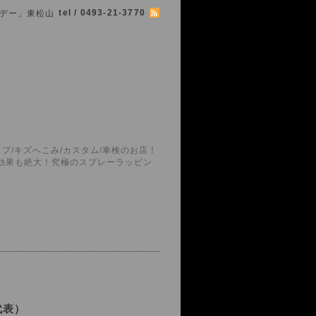
tel / 0493-21-3770
シマボデー」東松山
プ/キズへこみ/カスタム/車検のお店！
護効果も絶大！究極のスプレーラッピン
代表）