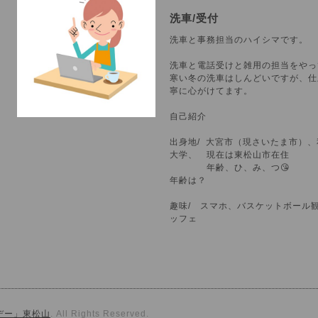
洗車/受付
洗車と事務担当のハイシマです
洗車と電話受けと雑用の担当をやっ
寒い冬の洗車はしんどいですが、仕
寧に心がけてます。
自己紹介
出身地/ 大宮市（現さいたま市）
大学、 現在は東松山市在住
年齢、ひ、み、つ😘
年齢は？
趣味/ スマホ、バスケットボール
ッフェ
マボデー」東松山
. All Rights Reserved.