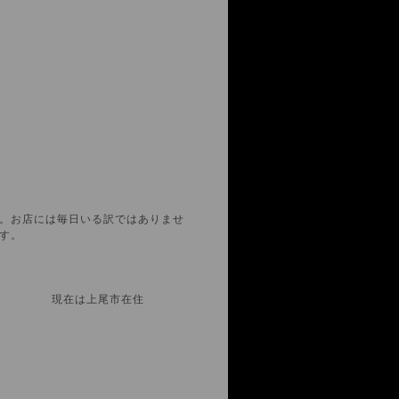
。お店には毎日いる訳ではありませ
す。
市） 現在は上尾市在住