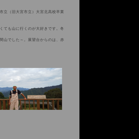
。
市立（旧大宮市立）大宮北高校卒業
くても山に行くのが大好きです。冬
間山でした～。展望台からのは、赤