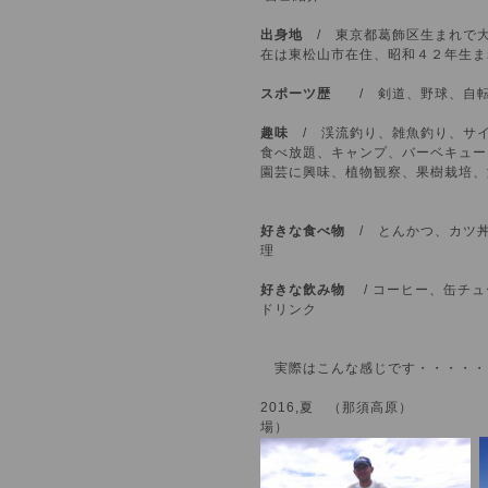
出身地
/ 東京都葛飾区生まれで
在は東松山市在住、昭和４２年生ま
スポーツ歴
/ 剣道、野球、自転
趣味
/ 渓流釣り、雑魚釣り、サ
食べ放題、キャンプ、バーベキュー
園芸に興味、植物観察、果樹栽培、
好きな食べ物
/ とんかつ、カツ
理
好きな飲み物
/ コーヒー、缶チュ
ドリンク
実際はこんな感じです・・・・・
2016,夏 （那須高原） 2
場）