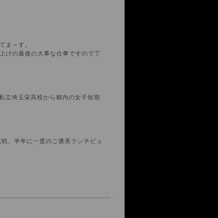
。
てま～す。
上げの最後の大事な仕事ですので丁
、私立埼玉栄高校から都内の女子短期
観戦、半年に一度のご褒美ランチビュ