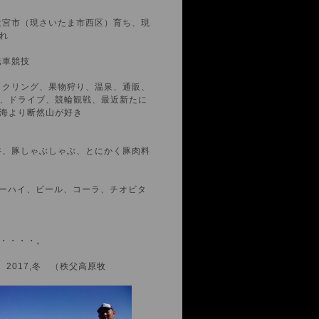
大宮市（現さいたま市西区）育ち、現
れ
車競技
イクリング、果物狩り、温泉、通販、
、ドライブ、競輪観戦、最近新たに
海より断然山が好き
丼、豚しゃぶしゃぶ、とにかく豚肉料
ーハイ、ビール、コーラ、チオビタ
・・・・。
017,冬 （秩父高原牧