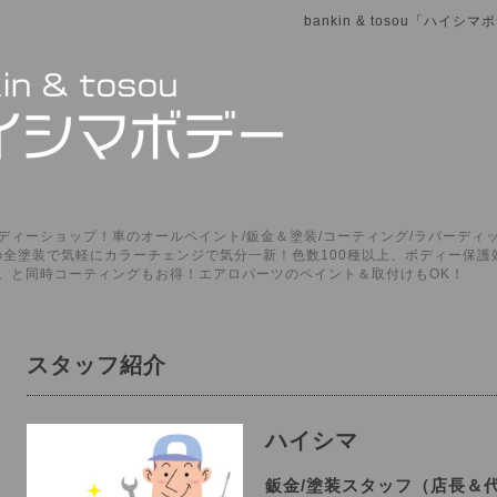
bankin & tosou「ハイ
ィーショップ！車のオールペイント/鈑金＆塗装/コーティング/ラバーディッ
P」の全塗装で気軽にカラーチェンジで気分一新！色数100種以上、ボディー保
。と同時コーティングもお得！エアロパーツのペイント＆取付けもOK！
スタッフ紹介
ハイシマ
鈑金/塗装スタッフ（店長＆