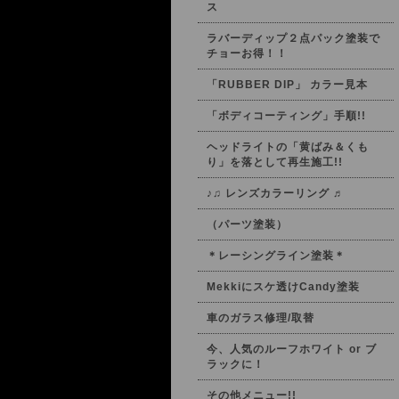
ス
ラバーディップ２点パック塗装で
チョーお得！！
「RUBBER DIP」 カラー見本
「ボディコーティング」手順!!
ヘッドライトの「黄ばみ＆くも
り」を落として再生施工!!
♪♫ レンズカラーリング ♬
（パーツ塗装）
＊レーシングライン塗装＊
Mekkiにスケ透けCandy塗装
車のガラス修理/取替
今、人気のルーフホワイト or ブ
ラックに！
その他メニュー!!