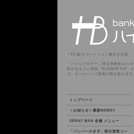
＊PC版/スマートフォン横向き仕様
「ハイシマボデー」埼玉県東松山のボデ
剥がせるゴム塗装「RUBBER DI
グ。オールペンで新車の艶を取り戻す
トップページ
＜お知らせ＞最新NEWS!!
SPRAY MAN 各種 メニュー
「バンパーのきず」部分塗装コー