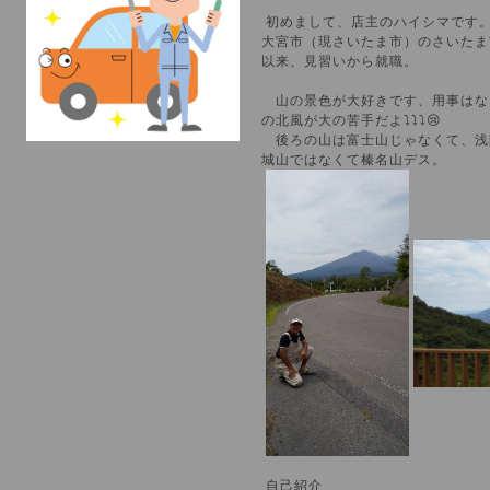
初めまして、店主のハイシマです
大宮市（現さいたま市）のさいたま
以来、見習いから就職。
山の景色が大好きです、用事はな
の北風が大の苦手だよ⤵⤵⤵😢
後ろの山は富士山じゃなくて、浅
城山ではなくて榛名山デス。
自己紹介