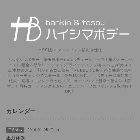
＊PC版/スマートフォン横向き仕様
「ハイシマボデー」埼玉県東松山のボディーショップ！車のオールペ
イント/鈑金＆塗装/コーティング/ラバーディップ/キズへこみ/カスタ
ム/車検のお店！剥がせるゴム塗装「RUBBER DIP」の全塗装で気軽
にカラーチェンジで気分一新！色数100種以上、ボディー保護効果も
絶大！究極のスプレーラッピング。オールペンで新車の艶を取り戻
す。と同時コーティングもお得！エアロパーツのペイント＆取付けも
OK！
カレンダー
2016-01-05 (Tue)
正月休み
正月休み