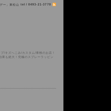
tel / 0493-21-3770
シマボデー」東松山
プ/キズへこみ/カスタム/車検のお店！
護効果も絶大！究極のスプレーラッピン