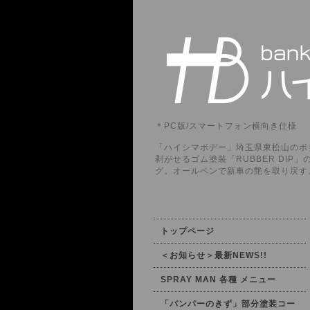
＊PC版/スマートフォン横向き仕様
「ハイシマボデー」埼玉県東松山のボデ
剥がせるゴム塗装「RUBBER DI
グ。オールペンで新車の艶を取り戻す
トップページ
＜お知らせ＞最新NEWS!!
SPRAY MAN 各種 メニュー
「バンパーのきず」部分塗装コー