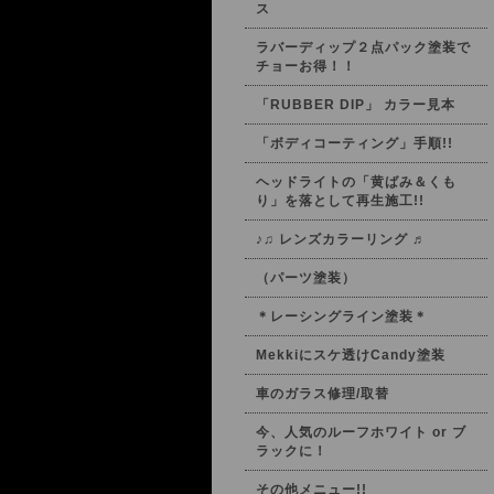
ス
ラバーディップ２点パック塗装で
チョーお得！！
「RUBBER DIP」 カラー見本
「ボディコーティング」手順!!
ヘッドライトの「黄ばみ＆くも
り」を落として再生施工!!
♪♫ レンズカラーリング ♬
（パーツ塗装）
＊レーシングライン塗装＊
Mekkiにスケ透けCandy塗装
車のガラス修理/取替
今、人気のルーフホワイト or ブ
ラックに！
その他メニュー!!