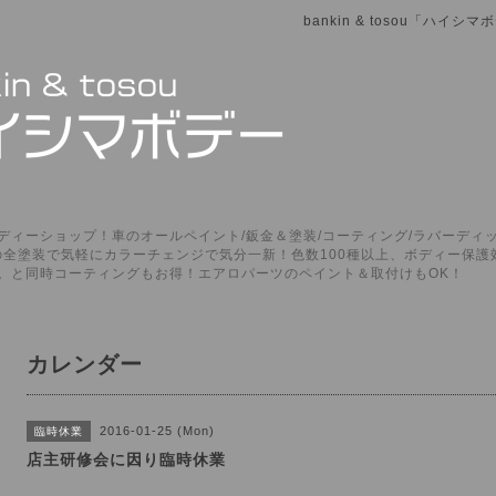
bankin & tosou「ハイ
ィーショップ！車のオールペイント/鈑金＆塗装/コーティング/ラバーディッ
P」の全塗装で気軽にカラーチェンジで気分一新！色数100種以上、ボディー保
。と同時コーティングもお得！エアロパーツのペイント＆取付けもOK！
カレンダー
2016-01-25 (Mon)
臨時休業
店主研修会に因り臨時休業