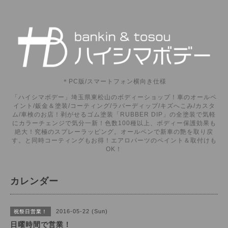
＊PC版/スマートフォン横向き仕様
「ハイシマボデー」埼玉県東松山のボディーショップ！車のオールペ
イント/鈑金＆塗装/コーティング/ラバーディップ/キズへこみ/カスタ
ム/車検のお店！剥がせるゴム塗装「RUBBER DIP」の全塗装で気軽
にカラーチェンジで気分一新！色数100種以上、ボディー保護効果も
絶大！究極のスプレーラッピング。オールペンで新車の艶を取り戻
す。と同時コーティングもお得！エアロパーツのペイント＆取付けも
OK！
カレンダー
2016-05-22 (Sun)
祝祭日営業！
日曜時間で営業！