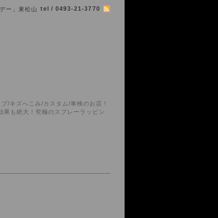
tel / 0493-21-3770
シマボデー」東松山
プ/キズへこみ/カスタム/車検のお店！
護効果も絶大！究極のスプレーラッピン