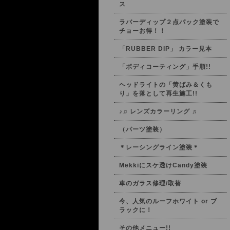
ス
ラバーディップ２点パック塗装で
チョーお得！！
「RUBBER DIP」 カラー見本
「ボディコーティング」手順!!
ヘッドライトの「黄ばみ＆くも
り」を落として再生施工!!
♪♫ レンズカラーリング ♬
（パーツ塗装）
＊レーシングライン塗装＊
Mekkiにスケ透けCandy塗装
車のガラス修理/取替
今、人気のルーフホワイト or ブ
ラックに！
その他メニュー!!