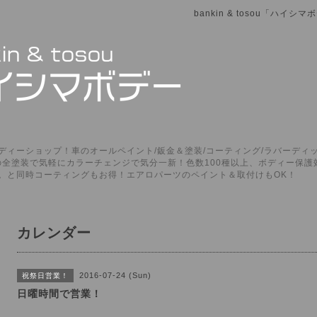
bankin & tosou「ハイ
ィーショップ！車のオールペイント/鈑金＆塗装/コーティング/ラバーディッ
P」の全塗装で気軽にカラーチェンジで気分一新！色数100種以上、ボディー保
。と同時コーティングもお得！エアロパーツのペイント＆取付けもOK！
カレンダー
2016-07-24 (Sun)
祝祭日営業！
日曜時間で営業！