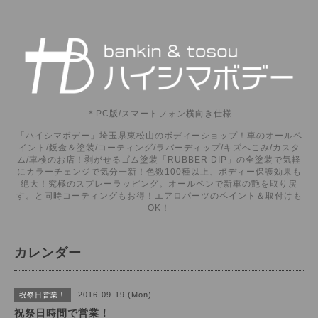
＊PC版/スマートフォン横向き仕様
「ハイシマボデー」埼玉県東松山のボディーショップ！車のオールペ
イント/鈑金＆塗装/コーティング/ラバーディップ/キズへこみ/カスタ
ム/車検のお店！剥がせるゴム塗装「RUBBER DIP」の全塗装で気軽
にカラーチェンジで気分一新！色数100種以上、ボディー保護効果も
絶大！究極のスプレーラッピング。オールペンで新車の艶を取り戻
す。と同時コーティングもお得！エアロパーツのペイント＆取付けも
OK！
カレンダー
2016-09-19 (Mon)
祝祭日営業！
祝祭日時間で営業！