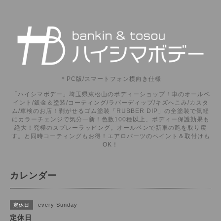
＊PC版/スマートフォン横向き仕様
「ハイシマボデー」埼玉県東松山のボディーショップ！車のオールペ
イント/鈑金＆塗装/コーティング/ラバーディップ/キズへこみ/カスタ
ム/車検のお店！剥がせるゴム塗装「RUBBER DIP」の全塗装で気軽
にカラーチェンジで気分一新！色数100種以上、ボディー保護効果も
絶大！究極のスプレーラッピング。オールペンで新車の艶を取り戻
す。と同時コーティングもお得！エアロパーツのペイント＆取付けも
OK！
カレンダー
every Sunday
定休日
定休日