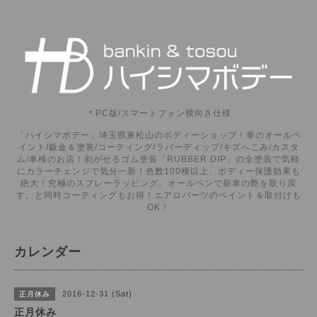
＊PC版/スマートフォン横向き仕様
「ハイシマボデー」埼玉県東松山のボディーショップ！車のオールペ
イント/鈑金＆塗装/コーティング/ラバーディップ/キズへこみ/カスタ
ム/車検のお店！剥がせるゴム塗装「RUBBER DIP」の全塗装で気軽
にカラーチェンジで気分一新！色数100種以上、ボディー保護効果も
絶大！究極のスプレーラッピング。オールペンで新車の艶を取り戻
す。と同時コーティングもお得！エアロパーツのペイント＆取付けも
OK！
カレンダー
2016-12-31 (Sat)
正月休み
正月休み