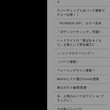
ス
ラバーディップ２点パック塗装で
チョーお得！！
「RUBBER DIP」 カラー見本
「ボディコーティング」手順!!
ヘッドライトの「黄ばみ＆くも
り」を落として再生施工!!
♪♫ レンズカラーリング ♬
（パーツ塗装）
＊レーシングライン塗装＊
Mekkiにスケ透けCandy塗装
車のガラス修理/取替
今、人気のルーフホワイト or ブ
ラックに！
その他メニュー!!