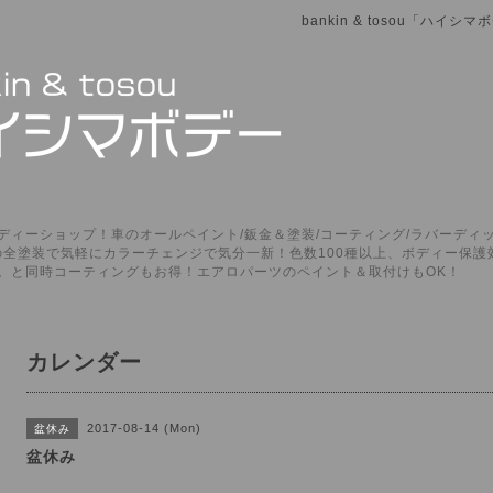
bankin & tosou「ハイ
ィーショップ！車のオールペイント/鈑金＆塗装/コーティング/ラバーディッ
P」の全塗装で気軽にカラーチェンジで気分一新！色数100種以上、ボディー保
。と同時コーティングもお得！エアロパーツのペイント＆取付けもOK！
カレンダー
2017-08-14 (Mon)
盆休み
盆休み