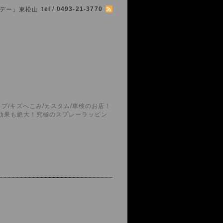
tel / 0493-21-3770
シマボデー」東松山
プ/キズへこみ/カスタム/車検のお店！
護効果も絶大！究極のスプレーラッピン