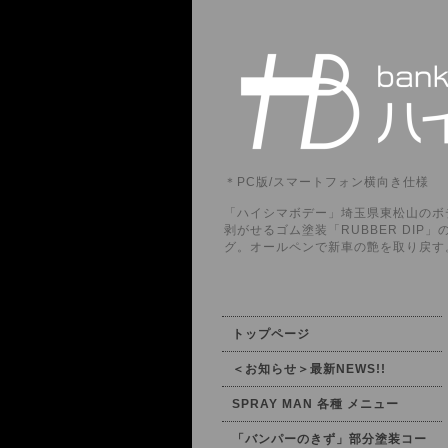
＊PC版/スマートフォン横向き仕様
「ハイシマボデー」埼玉県東松山のボデ
剥がせるゴム塗装「RUBBER DI
グ。オールペンで新車の艶を取り戻す
トップページ
＜お知らせ＞最新NEWS!!
SPRAY MAN 各種 メニュー
「バンパーのきず」部分塗装コー