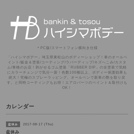
＊PC版/スマートフォン横向き仕様
「ハイシマボデー」埼玉県東松山のボディーショップ！車のオールペ
イント/鈑金＆塗装/コーティング/ラバーディップ/キズへこみ/カスタ
ム/車検のお店！剥がせるゴム塗装「RUBBER DIP」の全塗装で気軽
にカラーチェンジで気分一新！色数100種以上、ボディー保護効果も
絶大！究極のスプレーラッピング。オールペンで新車の艶を取り戻
す。と同時コーティングもお得！エアロパーツのペイント＆取付けも
OK！
カレンダー
2017-08-17 (Thu)
盆休み
盆休み