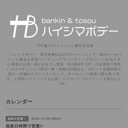
＊PC版/スマートフォン横向き仕様
「ハイシマボデー」埼玉県東松山のボディーショップ！車のオールペ
イント/鈑金＆塗装/コーティング/ラバーディップ/キズへこみ/カスタ
ム/車検のお店！剥がせるゴム塗装「RUBBER DIP」の全塗装で気軽
にカラーチェンジで気分一新！色数100種以上、ボディー保護効果も
絶大！究極のスプレーラッピング。オールペンで新車の艶を取り戻
す。と同時コーティングもお得！エアロパーツのペイント＆取付けも
OK！
カレンダー
2018-10-08 (Mon)
祝祭日営業！
祝祭日時間で営業!!