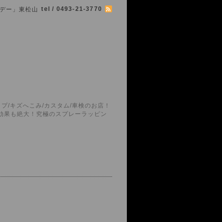
tel / 0493-21-3770
シマボデー」東松山
プ/キズへこみ/カスタム/車検のお店！
護効果も絶大！究極のスプレーラッピン