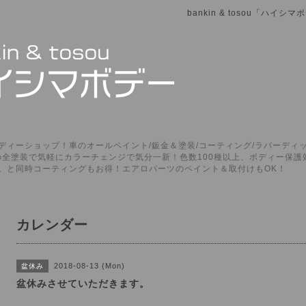
bankin & tosou「ハイ
ィーショップ！車のオールペイント/鈑金＆塗装/コーティング/ラバーディッ
P」の全塗装で気軽にカラーチェンジで気分一新！色数100種以上、ボディー保
。と同時コーティングもお得！エアロパーツのペイント＆取付けもOK！
カレンダー
2018-08-13 (Mon)
盆休み
盆休みさせていただきます。