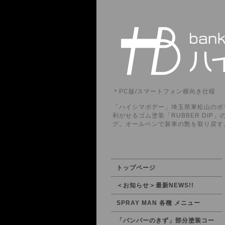
＊PC版/スマートフォン横向き仕様
「ハイシマボデー」埼玉県東松山のボデ
剥がせるゴム塗装「RUBBER DI
グ。オールペンで新車の艶を取り戻す
トップページ
＜お知らせ＞最新NEWS!!
SPRAY MAN 各種 メニュー
「バンパーのきず」部分塗装コー