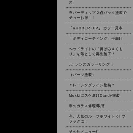
ス
ラバーディップ２点パック塗装で
チョーお得！！
「RUBBER DIP」 カラー見本
「ボディコーティング」手順!!
ヘッドライトの「黄ばみ＆くも
り」を落として再生施工!!
♪♫ レンズカラーリング ♬
（パーツ塗装）
＊レーシングライン塗装＊
Mekkiにスケ透けCandy塗装
車のガラス修理/取替
今、人気のルーフホワイト or ブ
ラックに！
その他メニュー!!