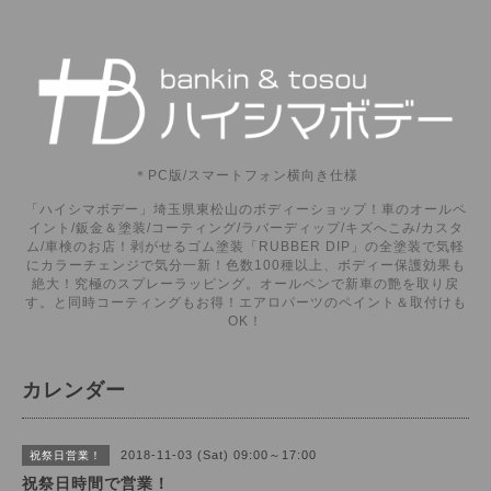
＊PC版/スマートフォン横向き仕様
「ハイシマボデー」埼玉県東松山のボディーショップ！車のオールペ
イント/鈑金＆塗装/コーティング/ラバーディップ/キズへこみ/カスタ
ム/車検のお店！剥がせるゴム塗装「RUBBER DIP」の全塗装で気軽
にカラーチェンジで気分一新！色数100種以上、ボディー保護効果も
絶大！究極のスプレーラッピング。オールペンで新車の艶を取り戻
す。と同時コーティングもお得！エアロパーツのペイント＆取付けも
OK！
カレンダー
2018-11-03 (Sat) 09:00～17:00
祝祭日営業！
祝祭日時間で営業！