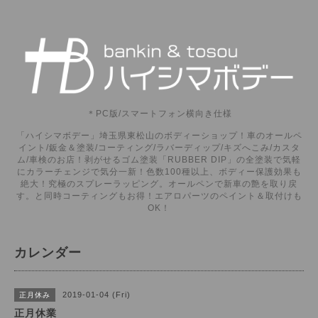
＊PC版/スマートフォン横向き仕様
「ハイシマボデー」埼玉県東松山のボディーショップ！車のオールペ
イント/鈑金＆塗装/コーティング/ラバーディップ/キズへこみ/カスタ
ム/車検のお店！剥がせるゴム塗装「RUBBER DIP」の全塗装で気軽
にカラーチェンジで気分一新！色数100種以上、ボディー保護効果も
絶大！究極のスプレーラッピング。オールペンで新車の艶を取り戻
す。と同時コーティングもお得！エアロパーツのペイント＆取付けも
OK！
カレンダー
2019-01-04 (Fri)
正月休み
正月休業