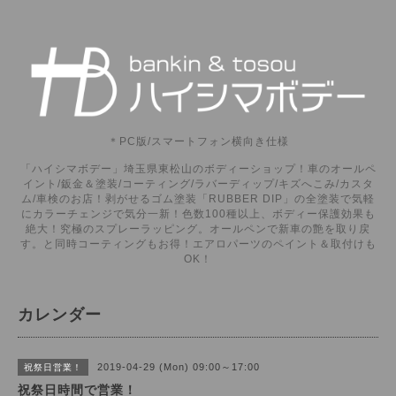
＊PC版/スマートフォン横向き仕様
「ハイシマボデー」埼玉県東松山のボディーショップ！車のオールペ
イント/鈑金＆塗装/コーティング/ラバーディップ/キズへこみ/カスタ
ム/車検のお店！剥がせるゴム塗装「RUBBER DIP」の全塗装で気軽
にカラーチェンジで気分一新！色数100種以上、ボディー保護効果も
絶大！究極のスプレーラッピング。オールペンで新車の艶を取り戻
す。と同時コーティングもお得！エアロパーツのペイント＆取付けも
OK！
カレンダー
2019-04-29 (Mon) 09:00～17:00
祝祭日営業！
祝祭日時間で営業！