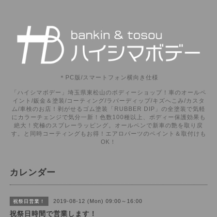
＊PC版/スマートフォン横向き仕様
「ハイシマボデー」埼玉県東松山のボディーショップ！車のオールペ
イント/鈑金＆塗装/コーティング/ラバーディップ/キズへこみ/カスタ
ム/車検のお店！剥がせるゴム塗装「RUBBER DIP」の全塗装で気軽
にカラーチェンジで気分一新！色数100種以上、ボディー保護効果も
絶大！究極のスプレーラッピング。オールペンで新車の艶を取り戻
す。と同時コーティングもお得！エアロパーツのペイント＆取付けも
OK！
カレンダー
2019-08-12 (Mon) 09:00～16:00
祝祭日営業！
祝祭日時間で営業します！