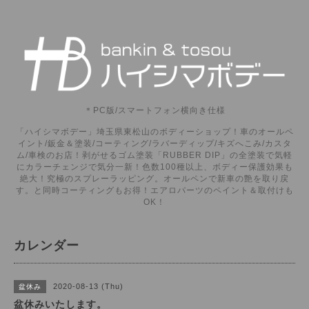
＊PC版/スマートフォン横向き仕様
「ハイシマボデー」埼玉県東松山のボディーショップ！車のオールペ
イント/鈑金＆塗装/コーティング/ラバーディップ/キズへこみ/カスタ
ム/車検のお店！剥がせるゴム塗装「RUBBER DIP」の全塗装で気軽
にカラーチェンジで気分一新！色数100種以上、ボディー保護効果も
絶大！究極のスプレーラッピング。オールペンで新車の艶を取り戻
す。と同時コーティングもお得！エアロパーツのペイント＆取付けも
OK！
カレンダー
2020-08-13 (Thu)
盆休み
盆休みいたします。