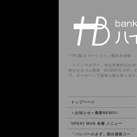
＊PC版/スマートフォン横向き仕様
「ハイシマボデー」埼玉県東松山のボデ
剥がせるゴム塗装「RUBBER DI
グ。オールペンで新車の艶を取り戻す
トップページ
＜お知らせ＞最新NEWS!!
SPRAY MAN 各種 メニュー
「バンパーのきず」部分塗装コー