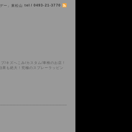
tel / 0493-21-3770
シマボデー」東松山
プ/キズへこみ/カスタム/車検のお店！
護効果も絶大！究極のスプレーラッピン