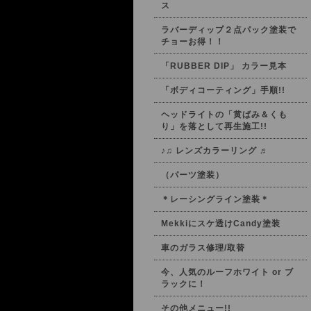
ス
ラバーディップ２点パック塗装で
チョーお得！！
「RUBBER DIP」 カラー見本
「ボディコーティング」手順!!
ヘッドライトの「黄ばみ＆くも
り」を落として再生施工!!
♪♫ レンズカラーリング ♬
（パーツ塗装）
＊レーシングライン塗装＊
Mekkiにスケ透けCandy塗装
車のガラス修理/取替
今、人気のルーフホワイト or ブ
ラックに！
その他メニュー!!