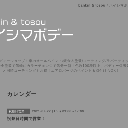
bankin & tosou「ハイ
ィーショップ！車のオールペイント/鈑金＆塗装/コーティング/ラバーディッ
P」の全塗装で気軽にカラーチェンジで気分一新！色数100種以上、ボディー保
。と同時コーティングもお得！エアロパーツのペイント＆取付けもOK！
カレンダー
2021-07-22 (Thu) 09:00～17:00
祝祭日営業！
祝祭日時間で営業！