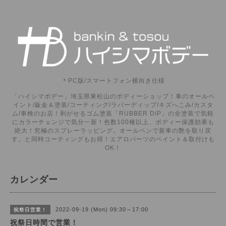
＊PC版/スマートフォン横向き仕様
「ハイシマボデー」埼玉県東松山のボディーショップ！車のオールペ
イント/鈑金＆塗装/コーティング/ラバーディップ/キズへこみ/カスタ
ム/車検のお店！剥がせるゴム塗装「RUBBER DIP」の全塗装で気軽
にカラーチェンジで気分一新！色数100種以上、ボディー保護効果も
絶大！究極のスプレーラッピング。オールペンで新車の艶を取り戻
す。と同時コーティングもお得！エアロパーツのペイント＆取付けも
OK！
カレンダー
2022-09-19 (Mon) 09:30～17:00
祝祭日営業！
祝祭日時間で営業！