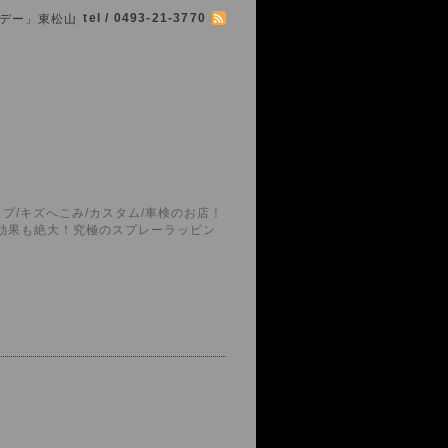
tel / 0493-21-3770
シマボデー」東松山
プ/キズへこみ/カスタム/車検のお店！
護効果も絶大！究極のスプレーラッピン