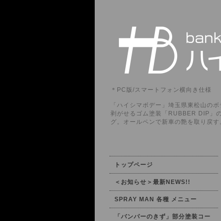
＊PC版/スマートフォン横向き仕様
「ハイシマボデー」埼玉県東松山のボデ
剥がせるゴム塗装「RUBBER DI
グ。オールペンで新車の艶を取り戻す
トップページ
＜お知らせ＞最新NEWS!!
SPRAY MAN 各種 メニュー
「バンパーのきず」部分塗装コー