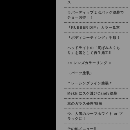
ス
ラバーディップ２点パック塗装で
チョーお得！！
「RUBBER DIP」 カラー見本
「ボディコーティング」手順!!
ヘッドライトの「黄ばみ＆くも
り」を落として再生施工!!
♪♫ レンズカラーリング ♬
（パーツ塗装）
＊レーシングライン塗装＊
Mekkiにスケ透けCandy塗装
車のガラス修理/取替
今、人気のルーフホワイト or ブ
ラックに！
その他メニュー!!