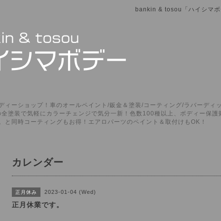
bankin & tosou「ハイ
ィーショップ！車のオールペイント/鈑金＆塗装/コーティング/ラバーディッ
P」の全塗装で気軽にカラーチェンジで気分一新！色数100種以上、ボディー保
。と同時コーティングもお得！エアロパーツのペイント＆取付けもOK！
カレンダー
2023-01-04 (Wed)
正月休み
正月休業です。