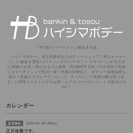
＊PC版/スマートフォン横向き仕様
「ハイシマボデー」埼玉県東松山のボディーショップ！車のオールペ
イント/鈑金＆塗装/コーティング/ラバーディップ/キズへこみ/カスタ
ム/車検のお店！剥がせるゴム塗装「RUBBER DIP」の全塗装で気軽
にカラーチェンジで気分一新！色数100種以上、ボディー保護効果も
絶大！究極のスプレーラッピング。オールペンで新車の艶を取り戻
す。と同時コーティングもお得！エアロパーツのペイント＆取付けも
OK！
カレンダー
2023-01-09 (Mon)
正月休み
正月休業です。