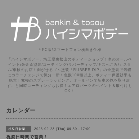
＊PC版/スマートフォン横向き仕様
「ハイシマボデー」埼玉県東松山のボディーショップ！車のオールペ
イント/鈑金＆塗装/コーティング/ラバーディップ/キズへこみ/カスタ
ム/車検のお店！剥がせるゴム塗装「RUBBER DIP」の全塗装で気軽
にカラーチェンジで気分一新！色数100種以上、ボディー保護効果も
絶大！究極のスプレーラッピング。オールペンで新車の艶を取り戻
す。と同時コーティングもお得！エアロパーツのペイント＆取付けも
OK！
カレンダー
2023-02-23 (Thu) 09:30～17:00
祝祭日営業！
祝祭日時間で営業！