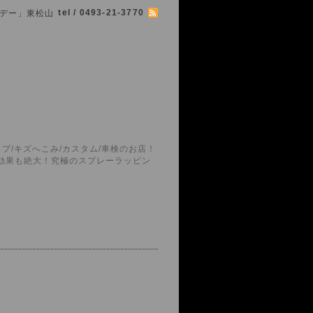
tel / 0493-21-3770
シマボデー」東松山
プ/キズへこみ/カスタム/車検のお店！
護効果も絶大！究極のスプレーラッピン