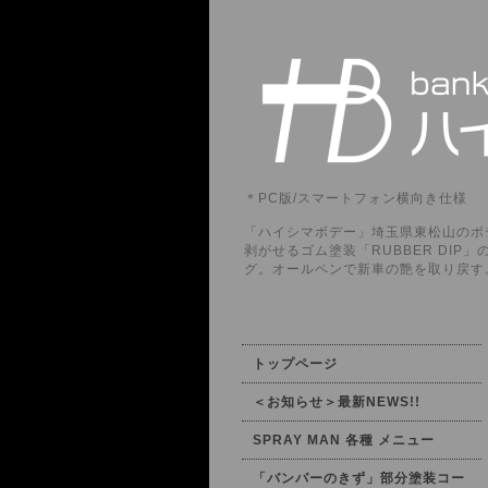
＊PC版/スマートフォン横向き仕様
「ハイシマボデー」埼玉県東松山のボデ
剥がせるゴム塗装「RUBBER DI
グ。オールペンで新車の艶を取り戻す
トップページ
＜お知らせ＞最新NEWS!!
SPRAY MAN 各種 メニュー
「バンパーのきず」部分塗装コー