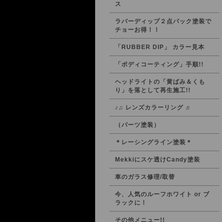
ス
ラバーディップ２点パック塗装で
チョーお得！！
「RUBBER DIP」 カラー見本
「ボディコーティング」手順!!
ヘッドライトの「黄ばみ＆くも
り」を落として再生施工!!
♪♫ レンズカラーリング ♬
（パーツ塗装）
＊レーシングライン塗装＊
Mekkiにスケ透けCandy塗装
車のガラス修理/取替
今、人気のルーフホワイト or ブ
ラックに！
その他メニュー!!