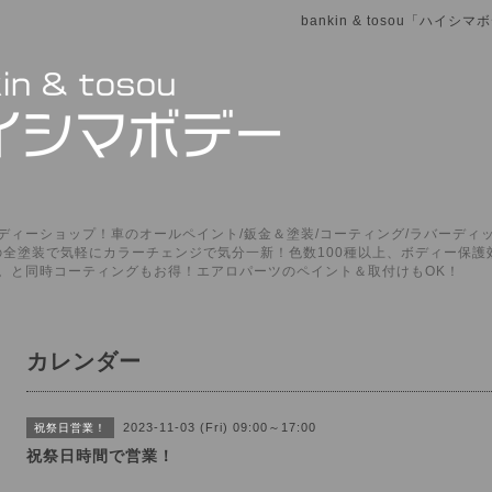
bankin & tosou「ハイ
ィーショップ！車のオールペイント/鈑金＆塗装/コーティング/ラバーディッ
P」の全塗装で気軽にカラーチェンジで気分一新！色数100種以上、ボディー保
。と同時コーティングもお得！エアロパーツのペイント＆取付けもOK！
カレンダー
2023-11-03 (Fri) 09:00～17:00
祝祭日営業！
祝祭日時間で営業！