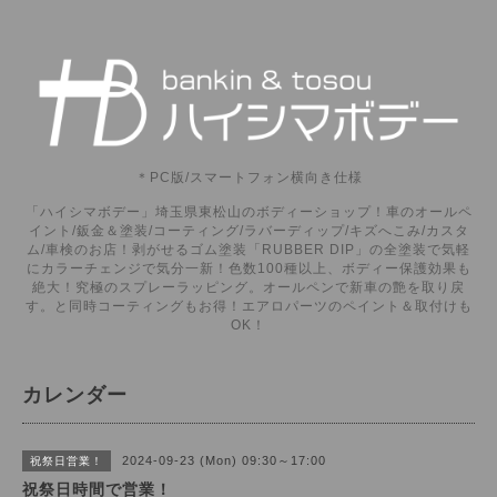
＊PC版/スマートフォン横向き仕様
「ハイシマボデー」埼玉県東松山のボディーショップ！車のオールペ
イント/鈑金＆塗装/コーティング/ラバーディップ/キズへこみ/カスタ
ム/車検のお店！剥がせるゴム塗装「RUBBER DIP」の全塗装で気軽
にカラーチェンジで気分一新！色数100種以上、ボディー保護効果も
絶大！究極のスプレーラッピング。オールペンで新車の艶を取り戻
す。と同時コーティングもお得！エアロパーツのペイント＆取付けも
OK！
カレンダー
2024-09-23 (Mon) 09:30～17:00
祝祭日営業！
祝祭日時間で営業！