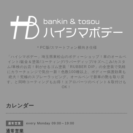
＊PC版/スマートフォン横向き仕様
「ハイシマボデー」埼玉県東松山のボディーショップ！車のオールペ
イント/鈑金＆塗装/コーティング/ラバーディップ/キズへこみ/カスタ
ム/車検のお店！剥がせるゴム塗装「RUBBER DIP」の全塗装で気軽
にカラーチェンジで気分一新！色数100種以上、ボディー保護効果も
絶大！究極のスプレーラッピング。オールペンで新車の艶を取り戻
す。と同時コーティングもお得！エアロパーツのペイント＆取付けも
OK！
カレンダー
every Monday 09:00～19:00
通常営業
通常営業