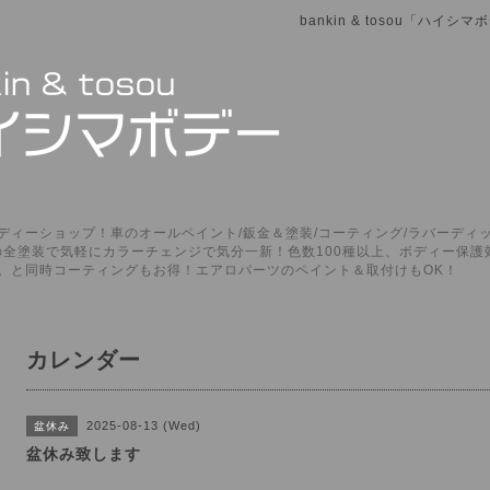
bankin & tosou「ハイ
ィーショップ！車のオールペイント/鈑金＆塗装/コーティング/ラバーディッ
P」の全塗装で気軽にカラーチェンジで気分一新！色数100種以上、ボディー保
。と同時コーティングもお得！エアロパーツのペイント＆取付けもOK！
カレンダー
2025-08-13 (Wed)
盆休み
盆休み致します