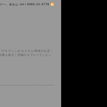
tel / 0493-21-3770
シマボデー」東松山
プ/キズへこみ/カスタム/車検のお店！
護効果も絶大！究極のスプレーラッピン