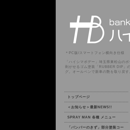
＊PC版/スマートフォン横向き仕様
「ハイシマボデー」埼玉県東松山のボデ
剥がせるゴム塗装「RUBBER DI
グ。オールペンで新車の艶を取り戻す
トップページ
＜お知らせ＞最新NEWS!!
SPRAY MAN 各種 メニュー
「バンパーのきず」部分塗装コー