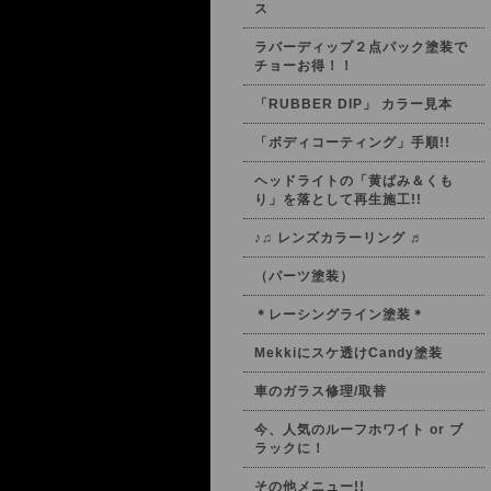
ス
ラバーディップ２点パック塗装で
チョーお得！！
「RUBBER DIP」 カラー見本
「ボディコーティング」手順!!
ヘッドライトの「黄ばみ＆くも
り」を落として再生施工!!
♪♫ レンズカラーリング ♬
（パーツ塗装）
＊レーシングライン塗装＊
Mekkiにスケ透けCandy塗装
車のガラス修理/取替
今、人気のルーフホワイト or ブ
ラックに！
その他メニュー!!