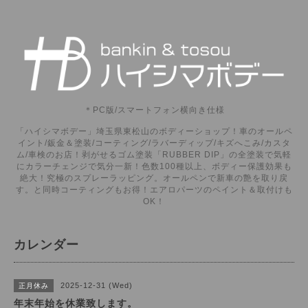
＊PC版/スマートフォン横向き仕様
「ハイシマボデー」埼玉県東松山のボディーショップ！車のオールペ
イント/鈑金＆塗装/コーティング/ラバーディップ/キズへこみ/カスタ
ム/車検のお店！剥がせるゴム塗装「RUBBER DIP」の全塗装で気軽
にカラーチェンジで気分一新！色数100種以上、ボディー保護効果も
絶大！究極のスプレーラッピング。オールペンで新車の艶を取り戻
す。と同時コーティングもお得！エアロパーツのペイント＆取付けも
OK！
カレンダー
2025-12-31 (Wed)
正月休み
年末年始を休業致します。