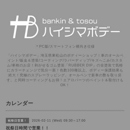
＊PC版/スマートフォン横向き仕様
「ハイシマボデー」埼玉県東松山のボディーショップ！車のオールペ
イント/鈑金＆塗装/コーティング/ラバーディップ/キズへこみ/カスタ
ム/車検のお店！剥がせるゴム塗装「RUBBER DIP」の全塗装で気軽
にカラーチェンジで気分一新！色数100種以上、ボディー保護効果も
絶大！究極のスプレーラッピング。オールペンで新車の艶を取り戻
す。と同時コーティングもお得！エアロパーツのペイント＆取付けも
OK！
カレンダー
2026-02-11 (Wed) 09:30～17:00
祝祭日営業！
祝祭日時間で営業！！