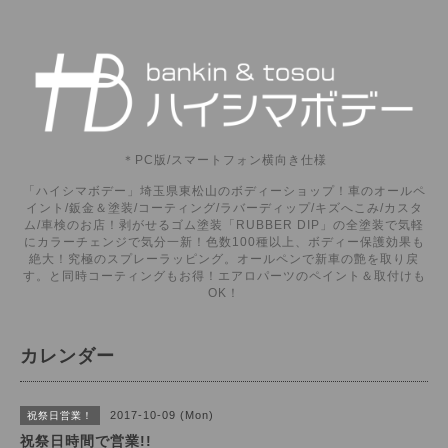
＊PC版/スマートフォン横向き仕様
「ハイシマボデー」埼玉県東松山のボディーショップ！車のオールペ
イント/鈑金＆塗装/コーティング/ラバーディップ/キズへこみ/カスタ
ム/車検のお店！剥がせるゴム塗装「RUBBER DIP」の全塗装で気軽
にカラーチェンジで気分一新！色数100種以上、ボディー保護効果も
絶大！究極のスプレーラッピング。オールペンで新車の艶を取り戻
す。と同時コーティングもお得！エアロパーツのペイント＆取付けも
OK！
カレンダー
2017-10-09 (Mon)
祝祭日営業！
祝祭日時間で営業!!