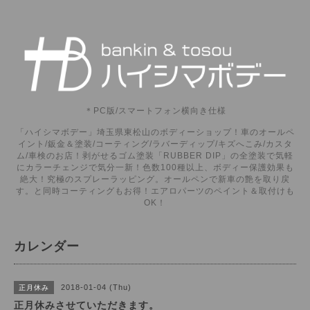
＊PC版/スマートフォン横向き仕様
「ハイシマボデー」埼玉県東松山のボディーショップ！車のオールペ
イント/鈑金＆塗装/コーティング/ラバーディップ/キズへこみ/カスタ
ム/車検のお店！剥がせるゴム塗装「RUBBER DIP」の全塗装で気軽
にカラーチェンジで気分一新！色数100種以上、ボディー保護効果も
絶大！究極のスプレーラッピング。オールペンで新車の艶を取り戻
す。と同時コーティングもお得！エアロパーツのペイント＆取付けも
OK！
カレンダー
2018-01-04 (Thu)
正月休み
正月休みさせていただきます。