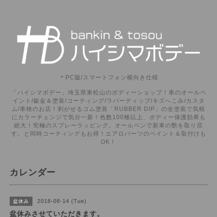
＊PC版/スマートフォン横向き仕様
「ハイシマボデー」埼玉県東松山のボディーショップ！車のオールペ
イント/鈑金＆塗装/コーティング/ラバーディップ/キズへこみ/カスタ
ム/車検のお店！剥がせるゴム塗装「RUBBER DIP」の全塗装で気軽
にカラーチェンジで気分一新！色数100種以上、ボディー保護効果も
絶大！究極のスプレーラッピング。オールペンで新車の艶を取り戻
す。と同時コーティングもお得！エアロパーツのペイント＆取付けも
OK！
カレンダー
2018-08-14 (Tue)
盆休み
盆休みさせていただきます。