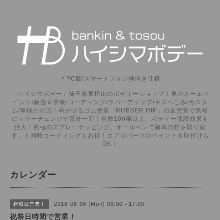
＊PC版/スマートフォン横向き仕様
「ハイシマボデー」埼玉県東松山のボディーショップ！車のオールペ
イント/鈑金＆塗装/コーティング/ラバーディップ/キズへこみ/カスタ
ム/車検のお店！剥がせるゴム塗装「RUBBER DIP」の全塗装で気軽
にカラーチェンジで気分一新！色数100種以上、ボディー保護効果も
絶大！究極のスプレーラッピング。オールペンで新車の艶を取り戻
す。と同時コーティングもお得！エアロパーツのペイント＆取付けも
OK！
カレンダー
2018-08-06 (Mon) 09:00～17:00
祝祭日営業！
祝祭日時間で営業！