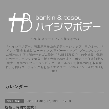
＊PC版/スマートフォン横向き仕様
「ハイシマボデー」埼玉県東松山のボディーショップ！車のオールペ
イント/鈑金＆塗装/コーティング/ラバーディップ/キズへこみ/カスタ
ム/車検のお店！剥がせるゴム塗装「RUBBER DIP」の全塗装で気軽
にカラーチェンジで気分一新！色数100種以上、ボディー保護効果も
絶大！究極のスプレーラッピング。オールペンで新車の艶を取り戻
す。と同時コーティングもお得！エアロパーツのペイント＆取付けも
OK！
カレンダー
2019-04-30 (Tue) 09:00～17:00
祝祭日営業！
祝祭日時間で営業！