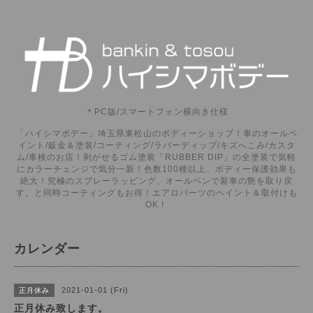
＊PC版/スマートフォン横向き仕様
「ハイシマボデー」埼玉県東松山のボディーショップ！車のオールペ
イント/鈑金＆塗装/コーティング/ラバーディップ/キズへこみ/カスタ
ム/車検のお店！剥がせるゴム塗装「RUBBER DIP」の全塗装で気軽
にカラーチェンジで気分一新！色数100種以上、ボディー保護効果も
絶大！究極のスプレーラッピング。オールペンで新車の艶を取り戻
す。と同時コーティングもお得！エアロパーツのペイント＆取付けも
OK！
カレンダー
2021-01-01 (Fri)
正月休み
正月休み致します。