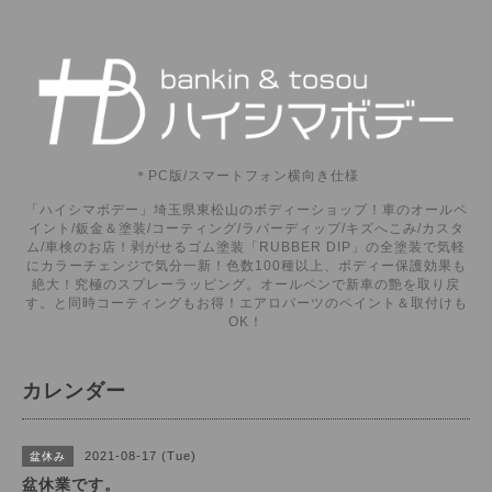
＊PC版/スマートフォン横向き仕様
「ハイシマボデー」埼玉県東松山のボディーショップ！車のオールペ
イント/鈑金＆塗装/コーティング/ラバーディップ/キズへこみ/カスタ
ム/車検のお店！剥がせるゴム塗装「RUBBER DIP」の全塗装で気軽
にカラーチェンジで気分一新！色数100種以上、ボディー保護効果も
絶大！究極のスプレーラッピング。オールペンで新車の艶を取り戻
す。と同時コーティングもお得！エアロパーツのペイント＆取付けも
OK！
カレンダー
2021-08-17 (Tue)
盆休み
盆休業です。