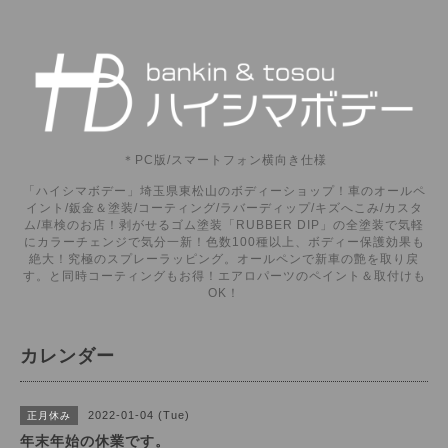
＊PC版/スマートフォン横向き仕様
「ハイシマボデー」埼玉県東松山のボディーショップ！車のオールペ
イント/鈑金＆塗装/コーティング/ラバーディップ/キズへこみ/カスタ
ム/車検のお店！剥がせるゴム塗装「RUBBER DIP」の全塗装で気軽
にカラーチェンジで気分一新！色数100種以上、ボディー保護効果も
絶大！究極のスプレーラッピング。オールペンで新車の艶を取り戻
す。と同時コーティングもお得！エアロパーツのペイント＆取付けも
OK！
カレンダー
2022-01-04 (Tue)
正月休み
年末年始の休業です。