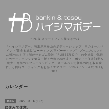
＊PC版/スマートフォン横向き仕様
「ハイシマボデー」埼玉県東松山のボディーショップ！車のオールペ
イント/鈑金＆塗装/コーティング/ラバーディップ/キズへこみ/カスタ
ム/車検のお店！剥がせるゴム塗装「RUBBER DIP」の全塗装で気軽
にカラーチェンジで気分一新！色数100種以上、ボディー保護効果も
絶大！究極のスプレーラッピング。オールペンで新車の艶を取り戻
す。と同時コーティングもお得！エアロパーツのペイント＆取付けも
OK！
カレンダー
2022-08-16 (Tue)
盆休み
盆休みで休業。