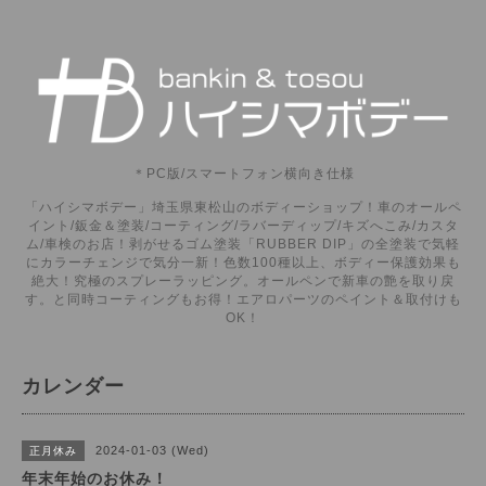
＊PC版/スマートフォン横向き仕様
「ハイシマボデー」埼玉県東松山のボディーショップ！車のオールペ
イント/鈑金＆塗装/コーティング/ラバーディップ/キズへこみ/カスタ
ム/車検のお店！剥がせるゴム塗装「RUBBER DIP」の全塗装で気軽
にカラーチェンジで気分一新！色数100種以上、ボディー保護効果も
絶大！究極のスプレーラッピング。オールペンで新車の艶を取り戻
す。と同時コーティングもお得！エアロパーツのペイント＆取付けも
OK！
カレンダー
2024-01-03 (Wed)
正月休み
年末年始のお休み！