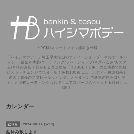
＊PC版/スマートフォン横向き仕様
「ハイシマボデー」埼玉県東松山のボディーショップ！車のオールペ
イント/鈑金＆塗装/コーティング/ラバーディップ/キズへこみ/カスタ
ム/車検のお店！剥がせるゴム塗装「RUBBER DIP」の全塗装で気軽
にカラーチェンジで気分一新！色数100種以上、ボディー保護効果も
絶大！究極のスプレーラッピング。オールペンで新車の艶を取り戻
す。と同時コーティングもお得！エアロパーツのペイント＆取付けも
OK！
カレンダー
2024-08-14 (Wed)
盆休み
盆休み致します