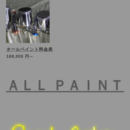
オールペイント料金表
188,000 円～
ＡＬＬ ＰＡＩＮＴ