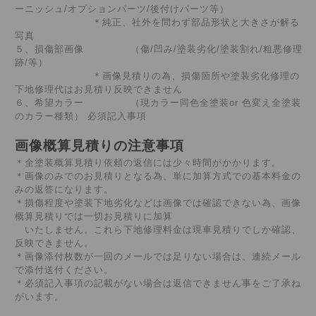
ーニッシュ/オプションパーツ/後付けパーツ等）
＊純正、社外を問わず部品形状と大きさが解る
写真
５、損傷部画像 （傷/凹み/塗装劣化/塗装割れ/粗悪修理
跡/等）
＊画像見積りの為、損傷箇所や塗装劣化修理の
下地修理代はお見積り反映できません
６、希望カラー （現カラー同色全塗装or 色変え全塗装
のカラー種類） 必須記入事項
画像概算見積りの注意事項
＊全塗装概算見積り依頼の返信には少々時間がかかります。
＊画像のみでのお見積りとなる為、単に加算方式での基本料金の
みの返答になります。
＊損傷程度や塗装下地劣化などは画像では確認できない為、画像
概算見積りでは一切お見積りに加算
いたしません。これら下地修理料金は現車見積りでしか確認、
反映できません。
＊画像添付枚数が一回のメールでは足りない場合は、連続メール
で添付送付ください。
＊必須記入事項の記載がない場合は返信できません事をご了承ね
がいます。