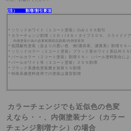
(注） 割増/割引要項
＊ソリッドホワイト（１コート塗装）のみ１０％割引
＊カラーチェンジ割増
（２Ｄｒ/４Ｄｒタイプ２０％、スライドド
内側塗装の為の必要範囲部品脱着/内側塗装等
＊低隠蔽性塗装（染まりの悪い色 例/濃赤系、濃黄系）割増５％
＊ソリッドカラー（２コート塗装）ブラック系ホワイト系以外５％
＊パールカラー（２コート塗装）割増５％～（パール塗料割合によ
＊パールホワイト等（３コート塗装）２０％割増
＊ブラック系濃色塗装磨き加算５％割増
＊特殊高価塗料使用での塗装は適宜割増
カラーチェンジでも近似色の色変
えなら・・、
内側塗装ナシ（カラー
チェンジ割増ナシ）の場合