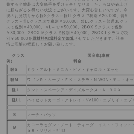
費する全塗装は大変痛手を受ける事となりました。もはや値上げ
に頼らざるを得ない状況でございます。大変心苦しいですが、今
後のお見積りから軽Sクラス～軽LLクラスで税別￥20､000、普S
クラス～普Lクラス迄で税別￥30,000
、普LLクラス～普通3Lクラ
スで税別￥40,000、４L～で￥50,000、2BOX Sクラスで税別
￥30,000、2BOX Mクラスで税別￥40,000、2BOX Lクラスで税
別￥60,000を
原材料相場料金で加算
させていただきます。諸事
情ご理解の程宜しくお願い致します。
クラス
国産車(車種
例） 料金
軽S
ミラ・アルト・ミニカ・ピノ・キャロル・エッセ
軽M
ワゴンＲ・ムーブ・ＥＫ・ステラ・N-WGN・モコ・オ
軽Ｌ
タント・スペーシア・デイズルークス・ＮｰＢＯＸ
軽LL
ハイゼットカーゴ・アトレイ・NV100・エブリイ・エブリ
S
マーチ・パッソ
カローラセダン・ノート・ティーダ・イスト・フィット
M
ｂＢ・ソリオ・
ﾃﾞﾐｵ