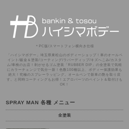
＊PC版/スマートフォン横向き仕様
「ハイシマボデー」埼玉県東松山のボディーショップ！車のオールペ
イント/鈑金＆塗装/コーティング/ラバーディップ/キズへこみ/カスタ
ム/車検のお店！剥がせるゴム塗装「RUBBER DIP」の全塗装で気軽
にカラーチェンジで気分一新！色数100種以上、ボディー保護効果も
絶大！究極のスプレーラッピング。オールペンで新車の艶を取り戻
す。と同時コーティングもお得！エアロパーツのペイント＆取付けも
OK！
SPRAY MAN 各種 メニュー
全塗装