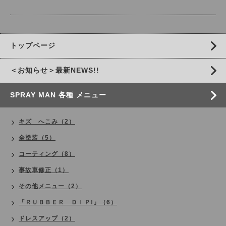
トップページ
＜お知らせ＞最新NEWS!!
SPRAY MAN 各種 メニュー
キズ へこみ（2）
全塗装（5）
コーティング（8）
事故車修正（1）
その他メニュー（2）
「ＲＵＢＢＥＲ ＤＩＰ!」（6）
ドレスアップ（2）