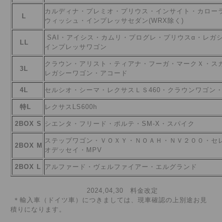
カルディナ・プレミオ・プリウス・インサイト・カロー
L
ウィッシュ・インプレッサセダン(WRX除く)
SAI・アイシス・カムリ・プログレ・プリウスα・レガ
LL
インプレッサワゴン
クラウン・アリスト・ティアナ・フーガ・マークＸ・ス
3L
レガシーワゴン・アコード
4L
セルシオ・シーマ・レクサスＬＳ460・クラウンワゴン
特L
レクサスLS600h
2BOX S
シエンタ・フリード・ポルテ・SM-X・スパイク
ステップワゴン・ＶＯＸＹ・ＮＯＡＨ・ＮＶ２００・セ
2BOX M
オデッセイ・MPV
2BOX L
アルファード・ヴェルファイアー・エルグランド
2024,04,30 料金改定
＊輸入車（ドイツ車）につきましては、現車確認の上別途お見
積りになります。