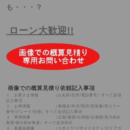
も・・・
？
ローン大歓迎!!
画像での概算見積り依頼記入事項
１、お客さま情報 （お名前/住所/電話番号）すべて必須
記入事項
２、お車情報 （車種名/年式/型式/排気量/現カラー
番号/グレード/仕様）すべて必須記入事項
３、車両画像 （正面/後面/右側面/左側面/前方斜め
角度/後方斜め角度）すべて必須添付
４、装着品画像 （スポイラー/サイドステップ/ドアガ