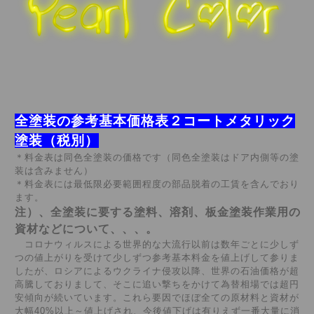
全塗装の参考基本価格表２コートメタリック
塗装（税別）
＊料金表は同色全塗装の価格です（同色全塗装はドア内側等の塗
装は含みません）
＊料金表には最低限必要範囲程度の部品脱着の工賃を含んでおり
ます。
注）、全塗装に要する塗料、溶剤、板金塗装作業用の
資材などについて、、、。
コロナウィルスによる世界的な大流行以前は数年ごとに少しず
つの値上がりを受けて少しずつ参考基本料金を値上げして参りま
したが、ロシアによるウクライナ侵攻以降、世界の石油価格が超
高騰しておりまして、そこに追い撃ちをかけて為替相場では超円
安傾向が続いています。これら要因でほぼ全ての原材料と資材が
大幅40%以上～値上げされ、今後値下げは有りえず一番大量に消