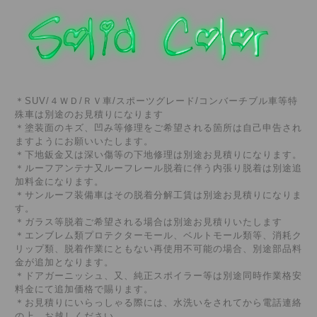
＊SUV/４ＷＤ/ＲＶ車/スポーツグレード/コンバーチブル車等特
殊車は別途のお見積りになります
＊塗装面のキズ、凹み等修理をご希望される箇所は自己申告され
ますようにお願いいたします。
＊下地鈑金又は深い傷等の下地修理は別途お見積りになります。
＊ルーフアンテナ又ルーフレール脱着に伴う内張り脱着は別途追
加料金になります。
＊サンルーフ装備車はその脱着分解工賃は別途お見積りになりま
す。
＊ガラス等脱着ご希望される場合は別途お見積りいたします
＊エンブレム類プロテクターモール、ベルトモール類等、消耗ク
リップ類、脱着作業にともない再使用不可能の場合、別途部品料
金が追加となります。
＊ドアガーニッシュ、又、純正スポイラー等は別途同時作業格安
料金にて追加価格で賜ります。
＊お見積りにいらっしゃる際には、水洗いをされてから電話連絡
の上、お越しください。