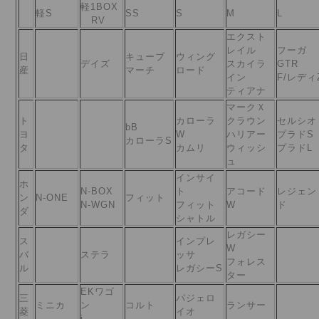
軽1BOX
軽S
SS
S
M
L
RV
エクスト
レイル
フーガ
日
キューブ
ウィング
デイズ
スカイラ
GTR
産
マーチ
ロード
イン
F/レディ
ティアナ
マークＸ
ト
カローラ
クラウン
セルシオ
bB
ヨ
W
ハリアー
プラドS
カローラS
タ
カムリ
ウィッシ
プラド
ュ
インサイ
ホ
N-BOX
ト
アコード
レジェン
ン
N-ONE
フィット
N-WGN
フィット
W
ド
ダ
シャトル
レガシー
ス
インプレ
W
バ
ステラ
ッサ
フォレス
ル
レガシーS
ター
EKワゴ
三
パジェロ
ミニカ
ン
コルト
ランサー
菱
イオ
i