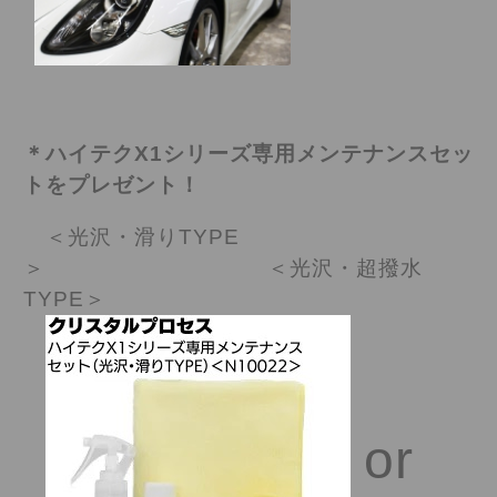
＊ハイテクX1シリーズ専用メンテナンスセッ
トをプレゼント！
＜光沢・滑りTYPE
＞ ＜光沢・超撥水
TYPE＞
or