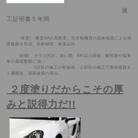
施
工証明書５年間
性質/ 硬度6Hの高硬度、完全無機質の固体物質による保
護被膜を形成、高耐候性、耐薬品性
特徴/ ガラス光沢、深い艶、5年以上持続、酸性雨や塩害
等の環境要因に強い
1回目の施工が乾燥後、２回目の施工で固体物質を
２層構造、保護被膜の厚み、
２度塗りだからこその厚
みと説得力だ!!