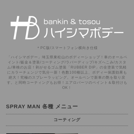
＊PC版/スマートフォン横向き仕様
「ハイシマボデー」埼玉県東松山のボディーショップ！車のオールペ
イント/鈑金＆塗装/コーティング/ラバーディップ/キズへこみ/カスタ
ム/車検のお店！剥がせるゴム塗装「RUBBER DIP」の全塗装で気軽
にカラーチェンジで気分一新！色数100種以上、ボディー保護効果も
絶大！究極のスプレーラッピング。オールペンで新車の艶を取り戻
す。と同時コーティングもお得！エアロパーツのペイント＆取付けも
OK！
SPRAY MAN 各種 メニュー
コーティング