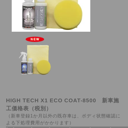
HIGH TECH X1 ECO COAT-8500 新車施
工価格表（税別）
（新車登録1か月以外の既存車は、ボディ状態確認に
よる下処理費用がかかります）