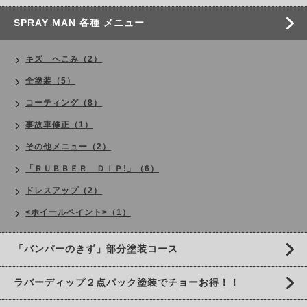
SPRAY MAN 各種 メニュー
キズ へこみ（2）
全塗装（5）
コーティング（8）
事故車修正（1）
その他メニュー（2）
「ＲＵＢＢＥＲ ＤＩＰ!」（6）
ドレスアップ（2）
<ホイールペイント>（1）
「バンパーのきず」部分塗装コース
ラバーディップ２点パック塗装でチョーお得！！