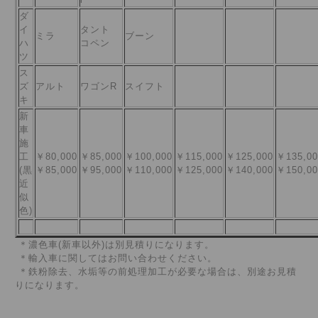
ダ
イ
タント
ミラ
ブーン
ハ
コペン
ツ
ス
ズ
アルト
ワゴンR
スイフト
キ
新
車
施
工
￥80,000
￥85,000
￥100,000
￥115,000
￥125,000
￥135,00
(黒
￥85,000
￥95,000
￥110,000
￥125,000
￥140,000
￥150,00
近
似
色)
＊濃色車(新車以外)は別見積りになります。
＊輸入車に関してはお問い合わせください。
＊鉄粉除去、水垢等の前処理加工が必要な場合は、別途お見積
りになります。