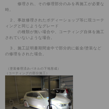
修理され、
その修理部分のみを再施工が必要な
時。
２、事故修理されたボディーショップ等に現コーテ
ィングと同じようなグレード
の種類が無い
場合や、コーティング自体を施工
されていないような場合。
３、施工証明書期間途中で部分的に鈑金/塗装など
の修理をされた場合。
（塗装修理済みパネルの下地形成）
（コーティングの部分施工）