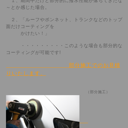
１、期間中だけど部分的に撥水性能が落ちてきたな
～とか感じた場合。
２、「ルーフやボンネット、トランクなどのトップ
面だけコーティングを
かけ
たい！」
・・・・・・・・・このような場合も部分的な
コーティングが可能です!
部分施工でのお見積
りいたします。
（部分施工）