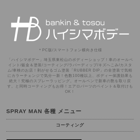
＊PC版/スマートフォン横向き仕様
「ハイシマボデー」埼玉県東松山のボディーショップ！車のオールペ
イント/鈑金＆塗装/コーティング/ラバーディップ/キズへこみ/カスタ
ム/車検のお店！剥がせるゴム塗装「RUBBER DIP」の全塗装で気軽
にカラーチェンジで気分一新！色数100種以上、ボディー保護効果も
絶大！究極のスプレーラッピング。オールペンで新車の艶を取り戻
す。と同時コーティングもお得！エアロパーツのペイント＆取付けも
OK！
SPRAY MAN 各種 メニュー
コーティング