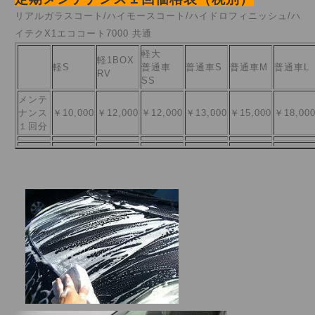
リアルガラスコート/ハイモースコート/ハイドロフィニッシュ/ハ
イテクX1エココート7000 共通
軽大
軽1BOX
軽S
普通車
普通車S
普通車M
普通車L
RV
SS
メンテ
ナンス
￥10,000
￥12,000
￥12,000
￥13,000
￥15,000
￥18,00
１回分