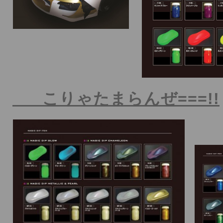
こりゃたまらんぜ===!!