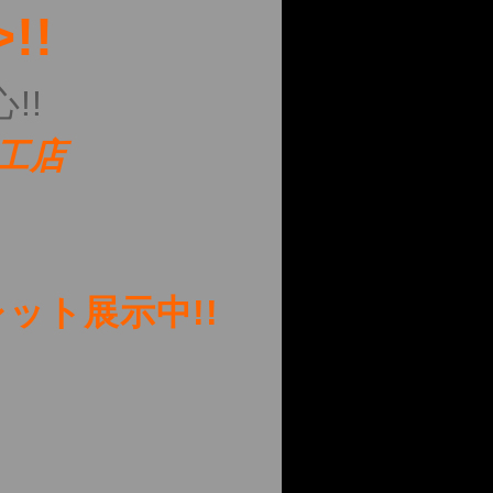
!!
!
施工店
ット展示中!!