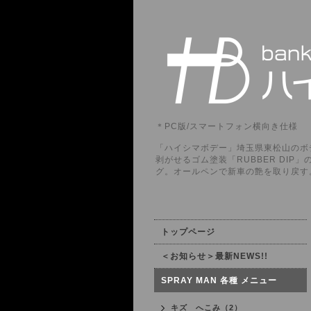
＊PC版/スマートフォン横向き仕様
「ハイシマボデー」埼玉県東松山のボデ
剥がせるゴム塗装「RUBBER DI
グ。オールペンで新車の艶を取り戻す
トップページ
＜お知らせ＞最新NEWS!!
SPRAY MAN 各種 メニュー
キズ へこみ（2）