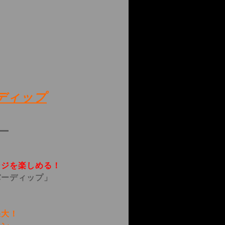
ディップ
!
ンジを楽しめる！
ーディップ」
大！