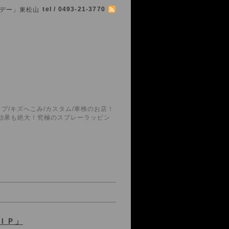
tel / 0493-21-3770
シマボデー」東松山
プ/キズへこみ/カスタム/車検のお店！
護効果も絶大！究極のスプレーラッピン
ＩＰ」