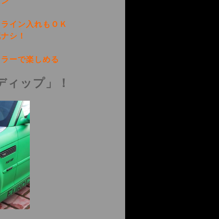
ン
え
ライン入れもＯＫ
配ナシ！
ラーで楽しめる
ディップ」！