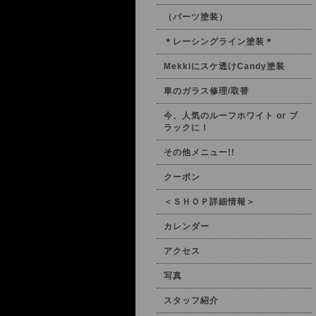
（パーツ塗装）
＊レーシングライン塗装＊
Mekkiにスケ透けCandy塗装
車のガラス修理/取替
今、人気のルーフホワイト or ブ
ラックに！
その他メニュー!!
クーポン
＜ＳＨＯＰ詳細情報＞
カレンダー
アクセス
写真
スタッフ紹介