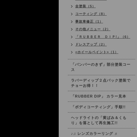
全塗装（5）
コーティング（8）
事故車修正（1）
その他メニュー（2）
「ＲＵＢＢＥＲ ＤＩＰ!」（6）
ドレスアップ（2）
<ホイールペイント>（1）
「バンパーのきず」部分塗装コー
ス
ラバーディップ２点パック塗装で
チョーお得！！
「RUBBER DIP」 カラー見本
「ボディコーティング」手順!!
ヘッドライトの「黄ばみ＆くも
り」を落として再生施工!!
♪♫ レンズカラーリング ♬