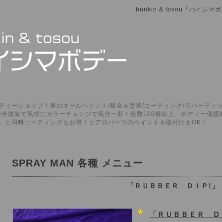
bankin & tosou「ハイ
ィーショップ！車のオールペイント/鈑金＆塗装/コーティング/ラバーディッ
P」の全塗装で気軽にカラーチェンジで気分一新！色数100種以上、ボディー保
。と同時コーティングもお得！エアロパーツのペイント＆取付けもOK！
SPRAY MAN 各種 メニュー
「ＲＵＢＢＥＲ ＤＩＰ!」
「ＲＵＢＢＥＲ Ｄ