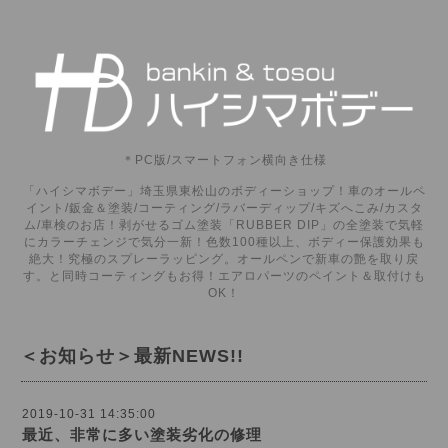
＊PC版/スマートフォン横向き仕様
「ハイシマボデー」埼玉県東松山のボディーショップ！車のオールペ
イント/鈑金＆塗装/コーティング/ラバーディップ/キズへこみ/カスタ
ム/車検のお店！剥がせるゴム塗装「RUBBER DIP」の全塗装で気軽
にカラーチェンジで気分一新！色数100種以上、ボディー保護効果も
絶大！究極のスプレーラッピング。オールペンで新車の艶を取り戻
す。と同時コーティングもお得！エアロパーツのペイント＆取付けも
OK！
＜お知らせ＞最新NEWS!!
2019-10-31 14:35:00
最近、非常に多い塗装劣化の修理