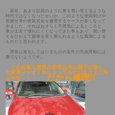
最近、あまり以前のように車を買い替えるような
時代ではなくなったせいか、このような
塗装剥げや
色褪せ等の塗装劣化を修理するケースが多くなって
きました。それはおそら
く不景気によるところと、
車が丈夫で壊れにくくなってきた事もあり、買い替
えをひかえて
愛車を長く乗られるような風潮による
ものだと思われます。
塗装は進化してはいるものの近年の気候変動には
勝てないようです。
このお車も塗装の劣化以外は調子が良く、
大変乗りやすく気に入ってるので
まだまだ乗
だから修理!!
る予定・・・・、