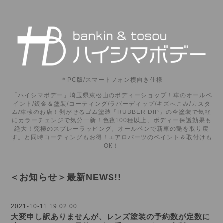
＊PC版/スマートフォン横向き仕様
「ハイシマボデー」埼玉県東松山のボディーショップ！車のオールペ
イント/鈑金＆塗装/コーティング/ラバーディップ/キズへこみ/カスタ
ム/車検のお店！剥がせるゴム塗装「RUBBER DIP」の全塗装で気軽
にカラーチェンジで気分一新！色数100種以上、ボディー保護効果も
絶大！究極のスプレーラッピング。オールペンで新車の艶を取り戻
す。と同時コーティングもお得！エアロパーツのペイント＆取付けも
OK！
＜お知らせ＞最新NEWS!!
2021-10-11 19:02:00
大変申し訳ありませんが、レンズ塗装の予約数が定数に