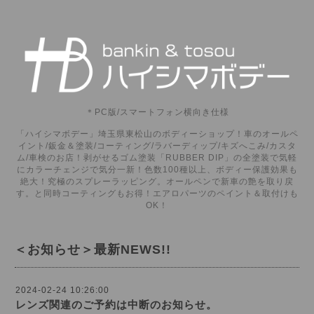
＊PC版/スマートフォン横向き仕様
「ハイシマボデー」埼玉県東松山のボディーショップ！車のオールペ
イント/鈑金＆塗装/コーティング/ラバーディップ/キズへこみ/カスタ
ム/車検のお店！剥がせるゴム塗装「RUBBER DIP」の全塗装で気軽
にカラーチェンジで気分一新！色数100種以上、ボディー保護効果も
絶大！究極のスプレーラッピング。オールペンで新車の艶を取り戻
す。と同時コーティングもお得！エアロパーツのペイント＆取付けも
OK！
＜お知らせ＞最新NEWS!!
2024-02-24 10:26:00
レンズ関連のご予約は中断のお知らせ。