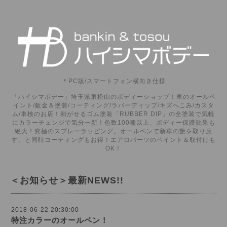
＊PC版/スマートフォン横向き仕様
「ハイシマボデー」埼玉県東松山のボディーショップ！車のオールペ
イント/鈑金＆塗装/コーティング/ラバーディップ/キズへこみ/カスタ
ム/車検のお店！剥がせるゴム塗装「RUBBER DIP」の全塗装で気軽
にカラーチェンジで気分一新！色数100種以上、ボディー保護効果も
絶大！究極のスプレーラッピング。オールペンで新車の艶を取り戻
す。と同時コーティングもお得！エアロパーツのペイント＆取付けも
OK！
＜お知らせ＞最新NEWS!!
2018-06-22 20:30:00
特注カラーのオールペン！