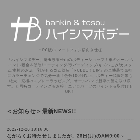
＊PC版/スマートフォン横向き仕様
「ハイシマボデー」埼玉県東松山のボディーショップ！車のオールペ
イント/鈑金＆塗装/コーティング/ラバーディップ/キズへこみ/カスタ
ム/車検のお店！剥がせるゴム塗装「RUBBER DIP」の全塗装で気軽
にカラーチェンジで気分一新！色数100種以上、ボディー保護効果も
絶大！究極のスプレーラッピング。オールペンで新車の艶を取り戻
す。と同時コーティングもお得！エアロパーツのペイント＆取付けも
OK！
＜お知らせ＞最新NEWS!!
2022-12-20 18:16:00
ながらくお待たせしましたが、26日(月)のAM9:00～