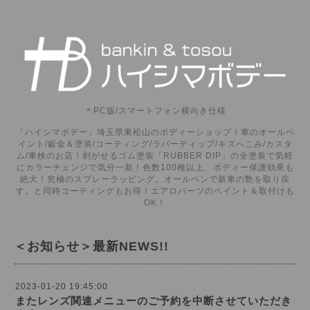
＊PC版/スマートフォン横向き仕様
「ハイシマボデー」埼玉県東松山のボディーショップ！車のオールペ
イント/鈑金＆塗装/コーティング/ラバーディップ/キズへこみ/カスタ
ム/車検のお店！剥がせるゴム塗装「RUBBER DIP」の全塗装で気軽
にカラーチェンジで気分一新！色数100種以上、ボディー保護効果も
絶大！究極のスプレーラッピング。オールペンで新車の艶を取り戻
す。と同時コーティングもお得！エアロパーツのペイント＆取付けも
OK！
＜お知らせ＞最新NEWS!!
2023-01-20 19:45:00
またレンズ関連メニューのご予約を中断させていただき